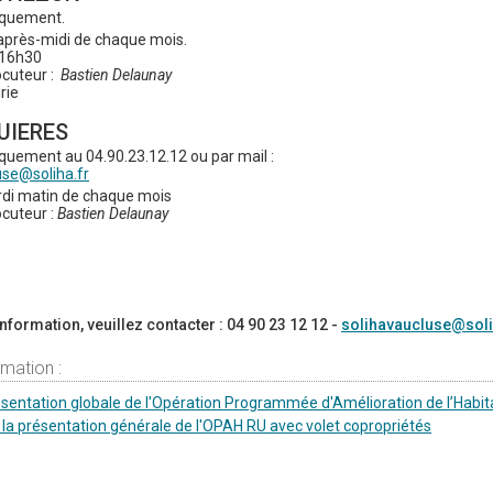
iquement.
après-midi de chaque mois.
 16h30
ocuteur :
Bastien Delaunay
rie
UIERES
quement au 04.90.23.12.12 ou par mail :
use@soliha.fr
di matin de chaque mois
ocuteur :
Bastien Delaunay
nformation, veuillez contacter : 04 90 23 12 12 -
solihavaucluse@soli
rmation :
résentation globale de l'Opération Programmée d'Amélioration de l’Habi
 la présentation générale de l'OPAH RU avec volet copropriétés