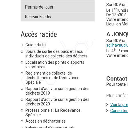
Sur RDV un
Permis de louer
er
Le 1
lundi 
De 13h30 à
Reseau Enedis
Votre interl
Lieu : en Mai
Accès rapide
A JONQ
Sur RDV uni
Guide du tri
solihavaucl
ème
Le 4
mar
Jours de sortie des bacs et sacs
Votre interl
individuels de collecte des déchets
Localisation des points d'apports
volontaires
Règlement de collecte, de
Contact
déchetteries et de Redevance
Spéciale
Pour toute i
Rapport d'activité sur la gestion des
déchets 2019
Plus d'info
Rapport d'activité sur la gestion des
déchets 2020
Voir la p
Professionnels : La Redevance
Consulter
Spéciale
Accès en déchetteries
Enlèvement d'encombrants