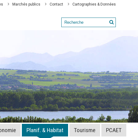
es
Marchés publics
Contact
Cartographies & Données
onomie
Planif. & Habitat
Tourisme
PCAET