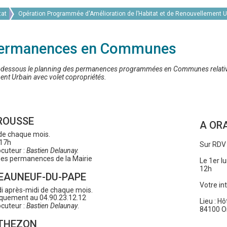
tat
Opération Programmée d'Amélioration de l’Habitat et de Renouvellement Ur
permanences en Communes
-dessous le planning des permanences programmées en Communes relatives
nt Urbain avec volet copropriétés.
ROUSSE
A OR
 de chaque mois.
 17h
Sur RDV
ocuteur :
Bastien Delaunay.
 des permanences de la Mairie
Le 1er l
12h
EAUNEUF-DU-PAPE
Votre i
i après-midi de chaque mois.
quement au 04.90.23.12.12
Lieu : H
ocuteur :
Bastien Delaunay
.
84100 O
THEZON