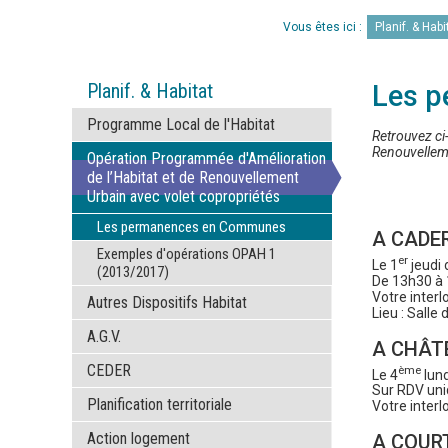
Vous êtes ici :
Planif. & Habi
Planif. & Habitat
Les 
Programme Local de l'Habitat
Retrouvez ci
Renouvelleme
Opération Programmée d'Amélioration
de l’Habitat et de Renouvellement
Urbain avec volet copropriétés
Les permanences en Communes
A CADE
Exemples d'opérations OPAH 1
er
Le 1
jeudi
(2013/2017)
De 13h30 à
Votre interl
Autres Dispositifs Habitat
Lieu : Salle
A.G.V.
A CHÂT
CEDER
ème
Le 4
lund
Sur RDV uni
Planification territoriale
Votre interl
Action logement
A COUR