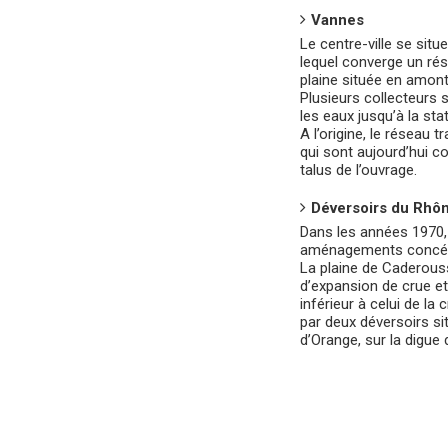
Vannes
Le centre-ville se situ
lequel converge un rés
plaine située en amont
Plusieurs collecteurs 
les eaux jusqu’à la st
A l’origine, le réseau 
qui sont aujourd’hui c
talus de l’ouvrage.
Déversoirs du Rhô
Dans les années 1970,
aménagements concéd
La plaine de Caderou
d’expansion de crue e
inférieur à celui de la
par deux déversoirs s
d’Orange, sur la digu