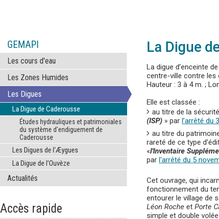
GEMAPI
La Digue d
Les cours d'eau
La digue d’enceinte d
centre-ville contre le
Les Zones Humides
Hauteur : 3 à 4 m. ; Lo
Les Digues
Elle est classée :
La Digue de Caderousse
au titre de la sécur
(ISP)
» par
l’arrêté du 
Études hydrauliques et patrimoniales
du système d'endiguement de
au titre du patrimoin
Caderousse
rareté de ce type d’édif
Les Digues de l'Æygues
«
l'
Inventaire Suppléme
par
l'arrêté du 5 nove
La Digue de l'Ouvèze
Actualités
Cet ouvrage, qui incarne
fonctionnement du tem
entourer le village de 
Accès rapide
Léon Roche
et
Porte C
simple et double volée