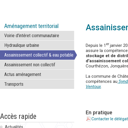
Aménagement territorial
Assainissem
Voirie d'intéret communautaire
er
Hydraulique urbaine
Depuis le 1
janvier 
assure la compétenc
Assainissement collectif & eau potable
stockage et de distri
d'assainissement col
Assainissement non collectif
Courthézon, Jonquière
Actus aménagement
La commune de Châte
compétences au
Syndi
Transports
Ventoux
.
En pratique
Accès rapide
Contacter le déléga
Actualités