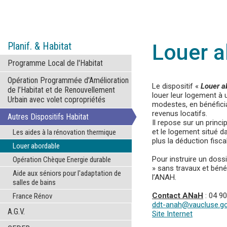
Planif. & Habitat
Louer a
Programme Local de l'Habitat
Opération Programmée d'Amélioration
Le dispositif «
Louer a
de l’Habitat et de Renouvellement
louer leur logement à
Urbain avec volet copropriétés
modestes, en bénéficia
revenus locatifs.
Autres Dispositifs Habitat
Il repose sur un princip
et le logement situé dan
Les aides à la rénovation thermique
plus la déduction fiscal
Louer abordable
Pour instruire un dos
Opération Chèque Energie durable
» sans travaux et béné
Aide aux séniors pour l'adaptation de
l’ANAH.
salles de bains
Contact ANaH
: 04 90
France Rénov
ddt-anah@vaucluse.go
A.G.V.
Site Internet