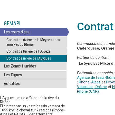
GEMAPI
Contrat
Les cours d'eau
Contrat de rivière de la Meyne et des
Communes concernées s
annexes du Rhône
Caderousse, Orange
Contrat de Rivière de l'Ouvèze
Porteur du contrat :
Contrat de rivière de l'AEygues
L
e Syndicat Mixte d
Les Zones Humides
Partenaires associés
:
Les Digues
Agence de l’eau Rhône
:
Rhône-Alpes
et
Prov
Actualités
Vaucluse ,
Drôme
et
H
Rhône (CNR)
L’Aygues est un affluent de la rive du
Rhône.
Elle présente un vaste bassin versant de
1055 km² à cheval sur 2 régions (Rhône-
Alpes et PACA), 3 départements