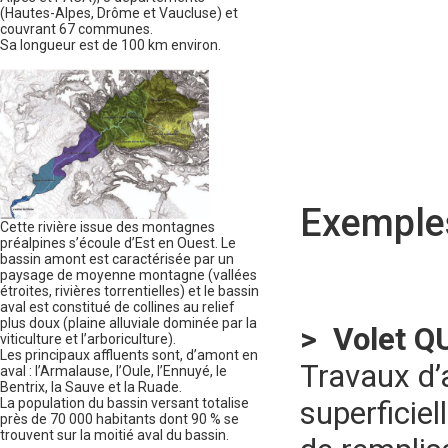
(Hautes-Alpes, Drôme et Vaucluse) et
couvrant 67 communes.
Sa longueur est de 100 km environ.
Exemples
Cette rivière issue des montagnes
préalpines s’écoule d’Est en Ouest. Le
bassin amont est caractérisée par un
paysage de moyenne montagne (vallées
étroites, rivières torrentielles) et le bassin
aval est constitué de collines au relief
plus doux (plaine alluviale dominée par la
> Volet Q
viticulture et l’arboriculture).
Les principaux affluents sont, d’amont en
Travaux d’a
aval : l’Armalause, l’Oule, l’Ennuyé, le
Bentrix, la Sauve et la Ruade.
La population du bassin versant totalise
superficiel
près de 70 000 habitants dont 90 % se
trouvent sur la moitié aval du bassin.